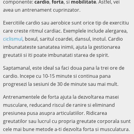
componente:
cardio
,
forta
, si
mobilitate
. Astfel, vei
avea un antrenament cuprinzator.
Exercitiile cardio sau aerobice sunt orice tip de exercitiu
care creste ritmul cardiac. Exemplele include alergarea,
ciclismul
, boxul, saritul coardei, dansul, inotul. Cardio
imbunatateste sanatatea inimii, ajuta la gestionarea
greutatii si iti poate imbunatati starea de spirit.
Saptamanal, este ideal sa faci doua pana la trei ore de
cardio. Incepe cu 10-15 minute si continua pana
progresezi la sesiuni de 30 de minute sau mai mult.
Antrenamentele de forta ajuta la dezvoltarea masei
musculare, reducand riscul de ranire si eliminand
presiunea pusa asupra articulatiilor. Ridicarea
greutatilor sau lucrul cu propria greutate corporala sunt
cele mai bune metode a-ti dezvolta forta si musculatura.