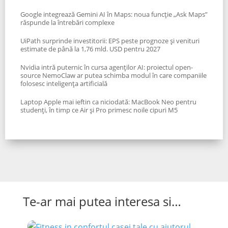
Google integrează Gemini AI în Maps: noua funcție „Ask Maps”
răspunde la întrebări complexe
UiPath surprinde investitorii: EPS peste prognoze și venituri
estimate de până la 1,76 mld. USD pentru 2027
Nvidia intră puternic în cursa agenților AI: proiectul open-
source NemoClaw ar putea schimba modul în care companiile
folosesc inteligența artificială
Laptop Apple mai ieftin ca niciodată: MacBook Neo pentru
studenți, în timp ce Air și Pro primesc noile cipuri M5
Te-ar mai putea interesa si…