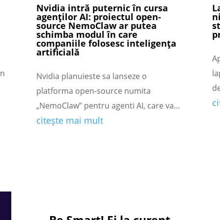
Nvidia intră puternic în cursa
L
agenților AI: proiectul open-
n
source NemoClaw ar putea
s
schimba modul în care
p
companiile folosesc inteligența
artificială
A
in
la
Nvidia planuieste sa lanseze o
de
platforma open-source numita
c
„NemoClaw” pentru agenti AI, care va...
citește mai mult
Be Smart!
Fi la curent