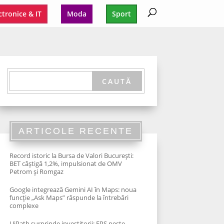
ctronice & IT
Moda
Sport
ARTICOLE RECENTE
Record istoric la Bursa de Valori București:
BET câștigă 1,2%, impulsionat de OMV
Petrom și Romgaz
Google integrează Gemini AI în Maps: noua
funcție „Ask Maps” răspunde la întrebări
complexe
UiPath surprinde investitorii: EPS peste