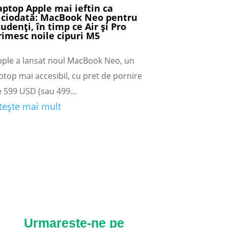
aptop Apple mai ieftin ca
iciodată: MacBook Neo pentru
tudenți, în timp ce Air și Pro
rimesc noile cipuri M5
pple a lansat noul MacBook Neo, un
ptop mai accesibil, cu pret de pornire
 599 USD (sau 499...
itește mai mult
Urmareste-ne pe