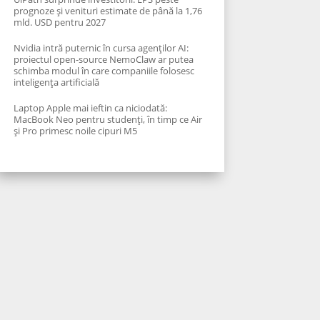
prognoze și venituri estimate de până la 1,76
mld. USD pentru 2027
Nvidia intră puternic în cursa agenților AI:
proiectul open-source NemoClaw ar putea
schimba modul în care companiile folosesc
inteligența artificială
Laptop Apple mai ieftin ca niciodată:
MacBook Neo pentru studenți, în timp ce Air
și Pro primesc noile cipuri M5