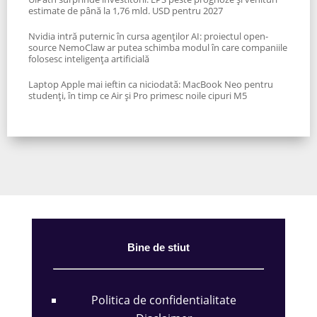
estimate de până la 1,76 mld. USD pentru 2027
Nvidia intră puternic în cursa agenților AI: proiectul open-
source NemoClaw ar putea schimba modul în care companiile
folosesc inteligența artificială
Laptop Apple mai ieftin ca niciodată: MacBook Neo pentru
studenți, în timp ce Air și Pro primesc noile cipuri M5
Bine de stiut
Politica de confidentialitate