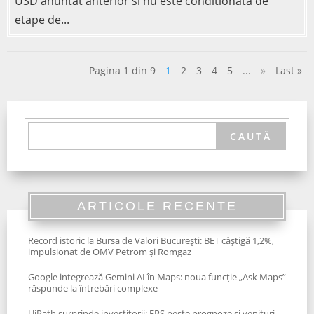
USD anuntat anterior si nu este conditionata de
etape de...
Pagina 1 din 9
1
2
3
4
5
...
»
Last »
ARTICOLE RECENTE
Record istoric la Bursa de Valori București: BET câștigă 1,2%,
impulsionat de OMV Petrom și Romgaz
Google integrează Gemini AI în Maps: noua funcție „Ask Maps”
răspunde la întrebări complexe
UiPath surprinde investitorii: EPS peste prognoze și venituri