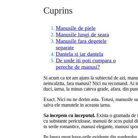
Cuprins
Manusile de piele
Manusile lungi de seara
Manusile fara degetele
separate
Dantela si iar dantela
De unde iti poti cumpara o
pereche de manusi?
Si acum ca tot am ajuns la subiectul de azi, manu
neincalzita, fara manusi? Nici nu recomand. Ai in
duci, iarna, la minus cateva grade, afara, din pu
Exact. Nici nu ne dorim asta. Totusi, manusile su
salva ele manutele in aceasta iarna.
Sa incepem cu inceputul.
Exista o gramada de fe
cu substante periculoase, manusi de scos puiul d
in serile romantice, manusi elegante, manusi spo
Pe langa must have-urile evidente din garderoba 