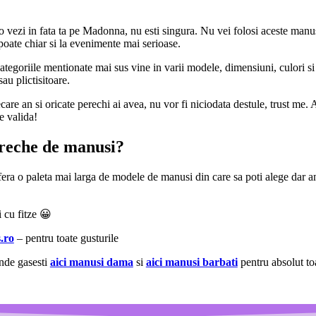
vezi in fata ta pe Madonna, nu esti singura. Nu vei folosi aceste manus
 poate chiar si la evenimente mai serioase.
categoriile mentionate mai sus vine in varii modele, dimensiuni, culori si
u plictisitoare.
re an si oricate perechi ai avea, nu vor fi niciodata destule, trust me. Ast
e valida!
ereche de manusi?
fera o paleta mai larga de modele de manusi din care sa poti alege dar a
 cu fitze 😀
.ro
– pentru toate gusturile
unde gasesti
aici manusi dama
si
aici manusi barbati
pentru absolut toa