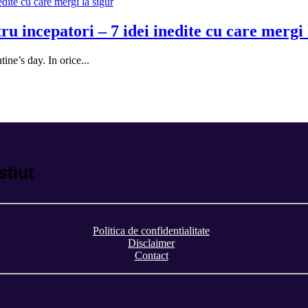
ru incepatori – 7 idei inedite cu care mergi 
ine’s day. In orice...
stiut
Politica de confidentialitate
Disclaimer
Contact