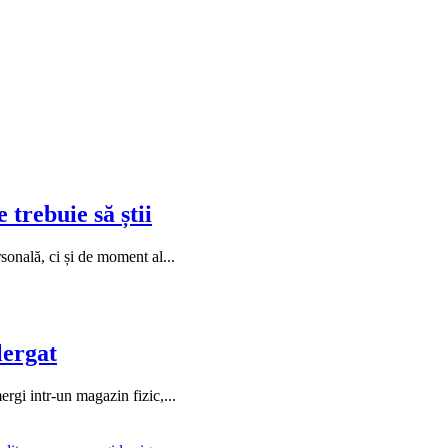
 trebuie să știi
sonală, ci și de moment al...
lergat
rgi intr-un magazin fizic,...