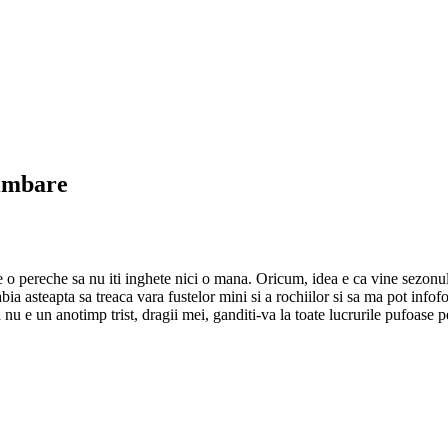
limbare
e o pereche sa nu iti inghete nici o mana. Oricum, idea e ca vine sezonu
ia asteapta sa treaca vara fustelor mini si a rochiilor si sa ma pot infofol
 nu e un anotimp trist, dragii mei, ganditi-va la toate lucrurile pufoase p