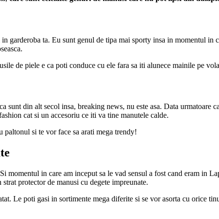
 in garderoba ta. Eu sunt genul de tipa mai sporty insa in momentul in c
pseasca.
sile de piele e ca poti conduce cu ele fara sa iti alunece mainile pe vola
i ca sunt din alt secol insa, breaking news, nu este asa. Data urmatoare ca
ashion cat si un accesoriu ce iti va tine manutele calde.
 paltonul si te vor face sa arati mega trendy!
te
 Si momentul in care am inceput sa le vad sensul a fost cand eram in La
n strat protector de manusi cu degete impreunate.
tat. Le poti gasi in sortimente mega diferite si se vor asorta cu orice tinu