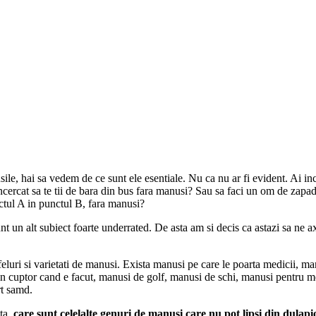
sile, hai sa vedem de ce sunt ele esentiale. Nu ca nu ar fi evident. Ai i
cercat sa te tii de bara din bus fara manusi? Sau sa faci un om de zapad
nctul A in punctul B, fara manusi?
nt un alt subiect foarte underrated. De asta am si decis ca astazi sa ne 
luri si varietati de manusi. Exista manusi pe care le poarta medicii, man
in cuptor cand e facut, manusi de golf, manusi de schi, manusi pentru me
rt samd.
ta,
care sunt celelalte genuri de manusi care nu pot lipsi din dulapi