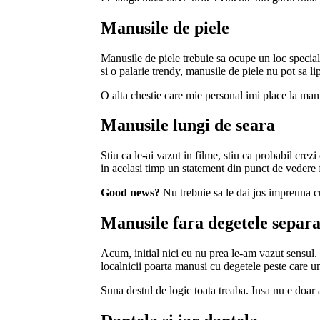
Manusile de piele
Manusile de piele trebuie sa ocupe un loc special
si o palarie trendy, manusile de piele nu pot sa li
O alta chestie care mie personal imi place la manu
Manusile lungi de seara
Stiu ca le-ai vazut in filme, stiu ca probabil crez
in acelasi timp un statement din punct de vedere f
Good news?
Nu trebuie sa le dai jos impreuna cu
Manusile fara degetele separa
Acum, initial nici eu nu prea le-am vazut sensul.
localnicii poarta manusi cu degetele peste care u
Suna destul de logic toata treaba. Insa nu e doar a