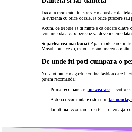
Dantela si iar dantela
Daca in momentul in care zic manusi de dantela o 
in evidenta cu orice ocazie, la orice ptrecere sau
Acum, ce trebuie sa tii minte e ca oricare dintre 
temi niciodata ca o pereche va deveni demodata sa
Si partea cea mai buna?
Apar modele noi in fieca
Mosul anul acesta, manusile sunt mereu o optiun
De unde iti poti cumpara o p
Nu sunt multe magazine online fashion care iti o
putem recomanda:
Prima recomandare
answear.ro
– pentru cei
A doua recomandare este sit-ul
fashiondays
Iar ultima recomandare este sit-ul emag.ro 