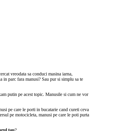
ncercat vreodata sa conduci masina iarna,
a in parc fara manusi? Sau pur si simplu sa te
axam putin pe acest topic. Manusile si cum ne vor
usi pe care le porti in bucatarie cand cureti ceva
rsul pe motocicleta, manusi pe care le poti purta
orul tau
?