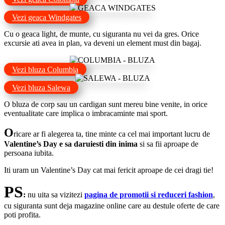
Vezi geaca Windgates
Cu o geaca light, de munte, cu siguranta nu vei da gres. Orice
excursie ati avea in plan, va deveni un element must din bagaj.
Vezi bluza Columbia
Vezi bluza Salewa
O bluza de corp sau un cardigan sunt mereu bine venite, in orice
eventualitate care implica o imbracaminte mai sport.
O
ricare ar fi alegerea ta, tine minte ca cel mai important lucru de
Valentine’s Day e sa daruiesti
din inima
si sa fii aproape de
persoana iubita.
Iti uram un Valentine’s Day cat mai fericit aproape de cei dragi tie!
PS
:
nu uita sa vizitezi
pagina de promotii si reduceri fashion
,
cu siguranta sunt deja magazine online care au destule oferte de care
poti profita.