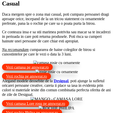
Casual
Daca mergem spre o zona mai casual, poti cumpara persoanei dragi
aproape orice, incepand de la un tricou statement cu ornamentele
preferate, pana la o rochie pe care sa o poata purta la birou.
Ce conteaza insa e sa stii marimea potrivita sau macar sa te incadrezi
in perioada in care poti returna produsele.
Poti risca sa cumperi
hainute unei persoane de care chiar esti apropiat.
Nu recomandam
cumpararea de haine colegilor de birou si
cunostintelor pe care le vezi o data la 3 luni.
Vezi camasa pe answear.ro
Vezi rochia pe answear.ro
Alegand modele deosebite de la
Desigual
, poti ajunge la sufletul
oricarei persoane creative, careia ii place sa iasa in evidenta prin
culori si materiale iesite din comun combinatia perfecta oferita de ani
de zile de Desigual.
Vezi camasa Lore rosu pe answear.ro
Vezi rochia Philpa pe answear.ro