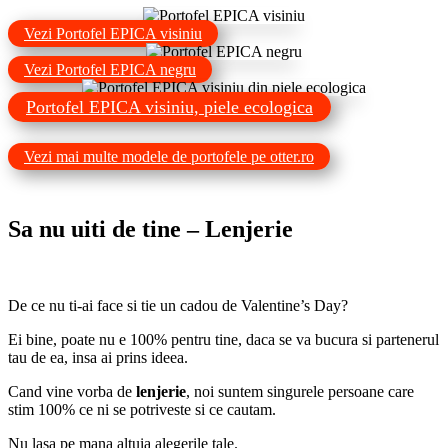
Vezi Portofel EPICA visiniu
Vezi Portofel EPICA negru
Portofel EPICA visiniu, piele ecologica
Vezi mai multe modele de portofele pe otter.ro
Sa nu uiti de tine – Lenjerie
De ce nu ti-ai face si tie un cadou de Valentine’s Day?
Ei bine, poate nu e 100% pentru tine, daca se va bucura si partenerul
tau de ea, insa ai prins ideea.
Cand vine vorba de
lenjerie
, noi suntem singurele persoane care
stim 100% ce ni se potriveste si ce cautam.
Nu lasa pe mana altuia alegerile tale.