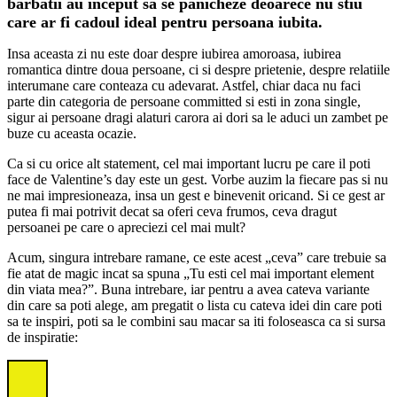
barbatii au inceput sa se panicheze deoarece nu stiu
care ar fi cadoul ideal pentru persoana iubita.
Insa aceasta zi nu este doar despre iubirea amoroasa, iubirea
romantica dintre doua persoane, ci si despre prietenie, despre relatiile
interumane care conteaza cu adevarat. Astfel, chiar daca nu faci
parte din categoria de persoane committed si esti in zona single,
sigur ai persoane dragi alaturi carora ai dori sa le aduci un zambet pe
buze cu aceasta ocazie.
Ca si cu orice alt statement, cel mai important lucru pe care il poti
face de Valentine’s day este un gest. Vorbe auzim la fiecare pas si nu
ne mai impresioneaza, insa un gest e binevenit oricand. Si ce gest ar
putea fi mai potrivit decat sa oferi ceva frumos, ceva dragut
persoanei pe care o apreciezi cel mai mult?
Acum, singura intrebare ramane, ce este acest „ceva” care trebuie sa
fie atat de magic incat sa spuna „Tu esti cel mai important element
din viata mea?”. Buna intrebare, iar pentru a avea cateva variante
din care sa poti alege, am pregatit o lista cu cateva idei din care poti
sa te inspiri, poti sa le combini sau macar sa iti foloseasca ca si sursa
de inspiratie: