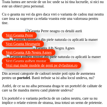
Toata lumea are nevoie de un loc unde sa isi tina lucrurile, si nici nu
este un obiect prea personal.
Cu o geanta nu vei da gres daca vrei o varianta de cadou mai neutra
care insa sa sugereze ca relatia voastra este una valoroasa pentru
tine.
Vezi Geanta Perre
Vezi Geanta bleumarin
Vezi Geanta Alb Negru Agnes
Vezi Geanta galben mustar
Vezi mai multe modele de genti pe dyfashion.ro
Din aceeasi categorie de cadouri neutre poti opta de asemenea
pentru un
portofel
. Banii trebuie sa isi aiba locul undeva, nu?
Astfel, de ce sa nu aiba persoana draga te un portofel de calitate de
care sa fie mandra mereu cand plateste undeva?
Un portofel e o varianta perfecta de un cadou neutru, care sa nu
implice o relatie extrem de stransa, insa totusi un semn de prietenie.