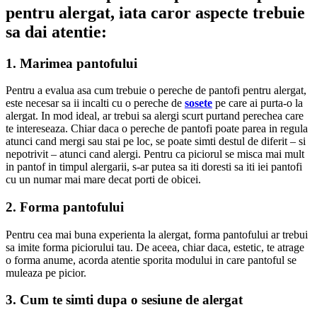
pentru alergat,
iata caror aspecte trebuie
sa dai atentie:
1. Marimea pantofului
Pentru a evalua asa cum trebuie o pereche de pantofi pentru alergat,
este necesar sa ii incalti cu o pereche de
sosete
pe care ai purta-o la
alergat. In mod ideal, ar trebui sa alergi scurt purtand perechea care
te intereseaza. Chiar daca o pereche de pantofi poate parea in regula
atunci cand mergi sau stai pe loc, se poate simti destul de diferit – si
nepotrivit – atunci cand alergi. Pentru ca piciorul se misca mai mult
in pantof in timpul alergarii, s-ar putea sa iti doresti sa iti iei pantofi
cu un numar mai mare decat porti de obicei.
2. Forma pantofului
Pentru cea mai buna experienta la alergat, forma pantofului ar trebui
sa imite forma piciorului tau. De aceea, chiar daca, estetic, te atrage
o forma anume, acorda atentie sporita modului in care pantoful se
muleaza pe picior.
3. Cum te simti dupa o sesiune de alergat