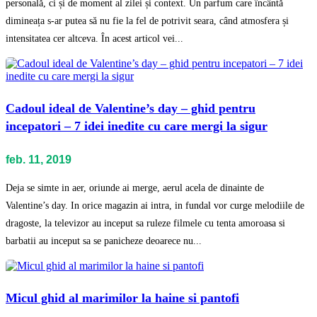
personală, ci și de moment al zilei și context. Un parfum care încântă
dimineața s-ar putea să nu fie la fel de potrivit seara, când atmosfera și
intensitatea cer altceva. În acest articol vei...
Cadoul ideal de Valentine’s day – ghid pentru
incepatori – 7 idei inedite cu care mergi la sigur
feb. 11, 2019
Deja se simte in aer, oriunde ai merge, aerul acela de dinainte de
Valentine’s day. In orice magazin ai intra, in fundal vor curge melodiile de
dragoste, la televizor au inceput sa ruleze filmele cu tenta amoroasa si
barbatii au inceput sa se panicheze deoarece nu...
Micul ghid al marimilor la haine si pantofi