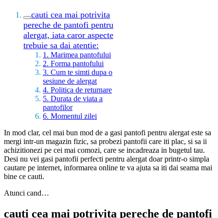
cauti cea mai potrivita
pereche de pantofi pentru
alergat, iata caror aspecte
trebuie sa dai atentie:
1. Marimea pantofului
2. Forma pantofului
3. Cum te simti dupa o
sesiune de alergat
4. Politica de returnare
5. Durata de viata a
pantofilor
6. Momentul zilei
In mod clar, cel mai bun mod de a gasi pantofi pentru alergat este sa
mergi intr-un magazin fizic, sa probezi pantofii care iti plac, si sa ii
achizitionezi pe cei mai comozi, care se incadreaza in bugetul tau.
Desi nu vei gasi pantofii perfecti pentru alergat doar printr-o simpla
cautare pe internet, informarea online te va ajuta sa iti dai seama mai
bine ce cauti.
Atunci cand…
cauti cea mai potrivita pereche de pantofi