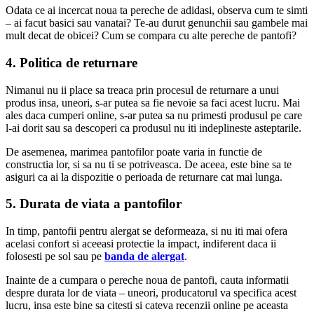
Odata ce ai incercat noua ta pereche de adidasi, observa cum te simti
– ai facut basici sau vanatai? Te-au durut genunchii sau gambele mai
mult decat de obicei? Cum se compara cu alte pereche de pantofi?
4. Politica de returnare
Nimanui nu ii place sa treaca prin procesul de returnare a unui
produs insa, uneori, s-ar putea sa fie nevoie sa faci acest lucru. Mai
ales daca cumperi online, s-ar putea sa nu primesti produsul pe care
l-ai dorit sau sa descoperi ca produsul nu iti indeplineste asteptarile.
De asemenea, marimea pantofilor poate varia in functie de
constructia lor, si sa nu ti se potriveasca. De aceea, este bine sa te
asiguri ca ai la dispozitie o perioada de returnare cat mai lunga.
5. Durata de viata a pantofilor
In timp, pantofii pentru alergat se deformeaza, si nu iti mai ofera
acelasi confort si aceeasi protectie la impact, indiferent daca ii
folosesti pe sol sau pe
banda de alergat
.
Inainte de a cumpara o pereche noua de pantofi, cauta informatii
despre durata lor de viata – uneori, producatorul va specifica acest
lucru, insa este bine sa citesti si cateva recenzii online pe aceasta