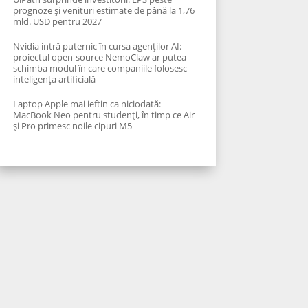
prognoze și venituri estimate de până la 1,76
mld. USD pentru 2027
Nvidia intră puternic în cursa agenților AI:
proiectul open-source NemoClaw ar putea
schimba modul în care companiile folosesc
inteligența artificială
Laptop Apple mai ieftin ca niciodată:
MacBook Neo pentru studenți, în timp ce Air
și Pro primesc noile cipuri M5