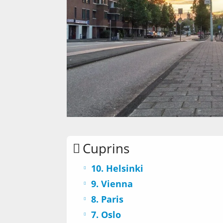
Cuprins
10. Helsinki
9. Vienna
8. Paris
7. Oslo