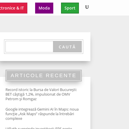
ctronice & IT
Moda
Sport
ARTICOLE RECENTE
Record istoric la Bursa de Valori București:
BET câștigă 1,2%, impulsionat de OMV
Petrom și Romgaz
Google integrează Gemini AI în Maps: noua
funcție „Ask Maps” răspunde la întrebări
complexe
UiPath surprinde investitorii: EPS peste