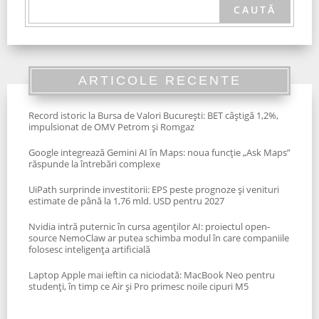
ARTICOLE RECENTE
Record istoric la Bursa de Valori București: BET câștigă 1,2%,
impulsionat de OMV Petrom și Romgaz
Google integrează Gemini AI în Maps: noua funcție „Ask Maps”
răspunde la întrebări complexe
UiPath surprinde investitorii: EPS peste prognoze și venituri
estimate de până la 1,76 mld. USD pentru 2027
Nvidia intră puternic în cursa agenților AI: proiectul open-
source NemoClaw ar putea schimba modul în care companiile
folosesc inteligența artificială
Laptop Apple mai ieftin ca niciodată: MacBook Neo pentru
studenți, în timp ce Air și Pro primesc noile cipuri M5