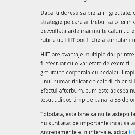
Daca iti doresti sa pierzi in greutate, c
strategie pe care ar trebui sa o iei 
dezvoltata arde mai multe calorii, cres
rutine tip HIIT pot fi cheia stimularii
HIIT are avantaje multiple dar print
fi efectuat cu o varietate de exerciti
greutatea corporala cu pedalatul rap
unui numar ridicat de calorii chiar s
Efectul afterburn, cum este adesea n
tesut adipos timp de pana la 38 de o
Totodata, este bine sa nu te astepti l
nu sunt atat de importante incat sa ai
Antrenamentele in intervale, adica
HI