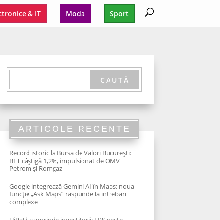
ctronice & IT
Moda
Sport
ARTICOLE RECENTE
Record istoric la Bursa de Valori București:
BET câștigă 1,2%, impulsionat de OMV
Petrom și Romgaz
Google integrează Gemini AI în Maps: noua
funcție „Ask Maps” răspunde la întrebări
complexe
UiPath surprinde investitorii: EPS peste