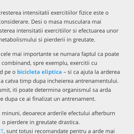
resterea intensitatii exercitiilor fizice este o
in considerare. Desi o masa musculara mai
terea intensitatii exercitiilor si efectuarea unor
 metabolismului si pierderii in greutate.
re cele mai importante se numara faptul ca poate
i – combinand, spre exemplu, exercitii cu
id pe o
bicicleta eliptica
– si ca ajuta la arderea
i la catva timp dupa incheierea antrenamentului.
umit, iti poate determina organismul sa arda
re dupa ce ai finalizat un antrenament.
a minuni, deoarece arderile efectului afterburn
 o pierdere in greutate drastica.
IT
, sunt totusi recomandate pentru a arde mai