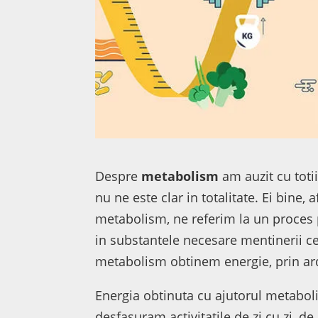
Despre
metabolism
am auzit cu totii
nu ne este clar in totalitate. Ei bine,
metabolism, ne referim la un proces
in substantele necesare mentinerii cel
metabolism obtinem energie, prin ar
Energia obtinuta cu ajutorul metabol
desfasuram activitatile de zi cu zi, d