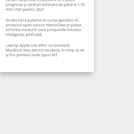
prognoze și venituri estimate de până la 1,76
mld. USD pentru 2027
Nvidia intră puternic în cursa agenților AI:
proiectul open-source NemoClaw ar putea
schimba modul în care companiile folosesc
inteligența artificială
Laptop Apple mai ieftin ca niciodată:
MacBook Neo pentru studenți, în timp ce Air
și Pro primesc noile cipuri M5