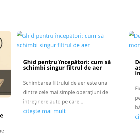
Ghid pentru începători: cum să
D
schimbi singur filtrul de aer
a
i
Schimbarea filtrului de aer este una
Fi
dintre cele mai simple operațiuni de
pe
întreținere auto pe care...
bă
citește mai mult
ne
c
ne