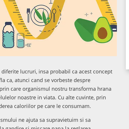
 diferite lucruri, insa probabil ca acest concept
 afla ca, atunci cand se vorbeste despre
 prin care organismul nostru transforma hrana
ulelor noastre in viata. Cu alte cuvinte, prin
derea caloriilor pe care le consumam.
ismului ne ajuta sa supravietuim si sa
e la gandire si miscare pana la reglarea