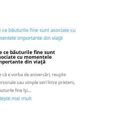
e ce băuturile fine sunt
sociate cu momentele
mportante din viață
e că e vorba de aniversări, reușite
rsonale sau simple seri între prieteni,
uturile fine își...
itește mai mult