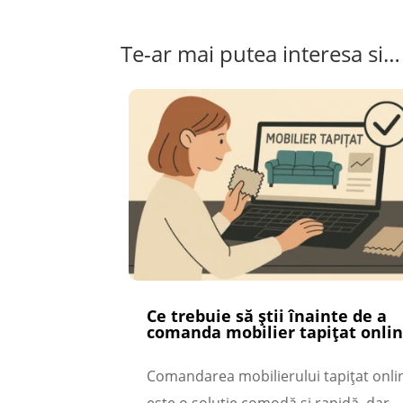
Te-ar mai putea interesa si…
Ce trebuie să știi înainte de a
comanda mobilier tapițat onli
Comandarea mobilierului tapițat onli
este o soluție comodă și rapidă, dar