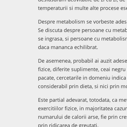
temperaturii si multe alte procese es
Despre metabolism se vorbeste adese
Se discuta despre persoane cu metabol
se ingrasa, si persoane cu metabolis
daca mananca echilibrat.
De asemenea, probabil ai auzit adesea
fizice, diferite suplimente, ceai negr
pacate, cercetarile in domeniu indica
considerabil prin dieta, si nici prin 
Este partial adevarat, totodata, ca me
exercitiilor fizice, in majoritatea caz
numarului de calorii arse, fie prin cr
prin ridicarea de greutati.