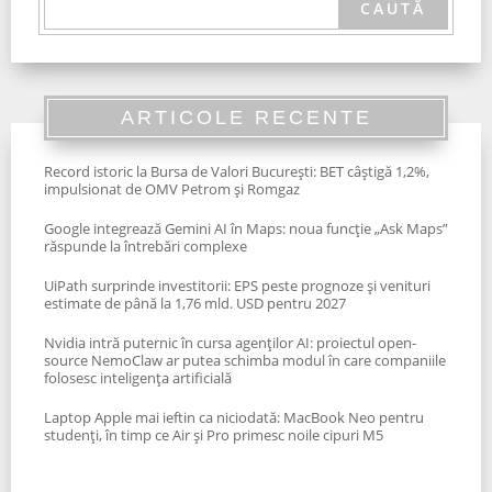
ARTICOLE RECENTE
Record istoric la Bursa de Valori București: BET câștigă 1,2%,
impulsionat de OMV Petrom și Romgaz
Google integrează Gemini AI în Maps: noua funcție „Ask Maps”
răspunde la întrebări complexe
UiPath surprinde investitorii: EPS peste prognoze și venituri
estimate de până la 1,76 mld. USD pentru 2027
Nvidia intră puternic în cursa agenților AI: proiectul open-
source NemoClaw ar putea schimba modul în care companiile
folosesc inteligența artificială
Laptop Apple mai ieftin ca niciodată: MacBook Neo pentru
studenți, în timp ce Air și Pro primesc noile cipuri M5