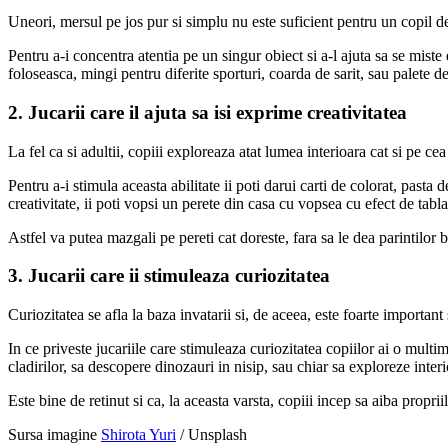
Uneori, mersul pe jos pur si simplu nu este suficient pentru un copil de
Pentru a-i concentra atentia pe un singur obiect si a-l ajuta sa se miste 
foloseasca, mingi pentru diferite sporturi, coarda de sarit, sau palete 
2. Jucarii care il ajuta sa isi exprime creativitatea
La fel ca si adultii, copiii exploreaza atat lumea interioara cat si pe ce
Pentru a-i stimula aceasta abilitate ii poti darui carti de colorat, past
creativitate, ii poti vopsi un perete din casa cu vopsea cu efect de tabla
Astfel va putea mazgali pe pereti cat doreste, fara sa le dea parintilor 
3. Jucarii care ii stimuleaza curiozitatea
Curiozitatea se afla la baza invatarii si, de aceea, este foarte important 
In ce priveste jucariile care stimuleaza curiozitatea copiilor ai o multi
cladirilor, sa descopere dinozauri in nisip, sau chiar sa exploreze inter
Este bine de retinut si ca, la aceasta varsta, copiii incep sa aiba proprii
Sursa imagine
Shirota Yuri
/ Unsplash