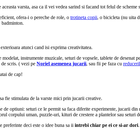
 aceasta varsta, asa ca il vei vedea sarind si facand tot felul de scheme 
eficient, ofera-i o pereche de role, o
trotineta copii
, o bicicleta (nu uita
de badminton.
a exterioara atunci cand isi exprima creativitatea.
a de modelat, instrumente muzicale, seturi de vopsele, tablete de desenat p
 de scris. ( vezi pe
Noriel asemenea jucarii
, sau fii pe faza cu
reduceri
batai de cap!
sa fie stimulata de la varste mici prin jucarii creative.
me de optiuni: seturi ce le permit sa faca diferite experimente, jucarii d
iorul corpului uman, puzzle-uri, kituri de crestere a plantelor sau seturi 
le preferinte deci este o idee buna sa ii
intrebi chiar pe ei ce si-ar dori
.