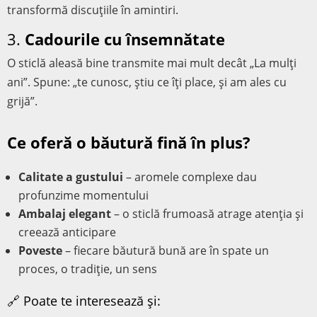
transformă discuțiile în amintiri.
3.
Cadourile cu însemnătate
O sticlă aleasă bine transmite mai mult decât „La mulți
ani”. Spune: „te cunosc, știu ce îți place, și am ales cu
grijă”.
Ce oferă o băutură fină în plus?
Calitate a gustului
– aromele complexe dau
profunzime momentului
Ambalaj elegant
– o sticlă frumoasă atrage atenția și
creează anticipare
Poveste
– fiecare băutură bună are în spate un
proces, o tradiție, un sens
🔗 Poate te interesează și: