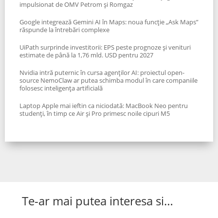
impulsionat de OMV Petrom și Romgaz
Google integrează Gemini AI în Maps: noua funcție „Ask Maps”
răspunde la întrebări complexe
UiPath surprinde investitorii: EPS peste prognoze și venituri
estimate de până la 1,76 mld. USD pentru 2027
Nvidia intră puternic în cursa agenților AI: proiectul open-
source NemoClaw ar putea schimba modul în care companiile
folosesc inteligența artificială
Laptop Apple mai ieftin ca niciodată: MacBook Neo pentru
studenți, în timp ce Air și Pro primesc noile cipuri M5
Te-ar mai putea interesa si…