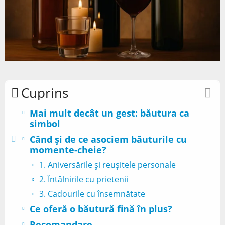
Cuprins
Mai mult decât un gest: băutura ca
simbol
Când și de ce asociem băuturile cu
momente-cheie?
1. Aniversările și reușitele personale
2. Întâlnirile cu prietenii
3. Cadourile cu însemnătate
Ce oferă o băutură fină în plus?
Recomandare