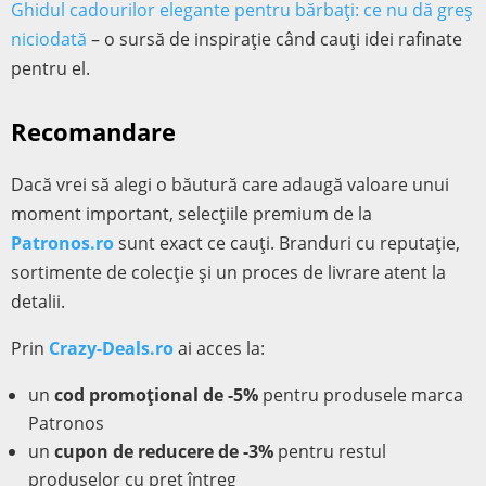
Ghidul cadourilor elegante pentru bărbați: ce nu dă greș
niciodată
– o sursă de inspirație când cauți idei rafinate
pentru el.
Recomandare
Dacă vrei să alegi o băutură care adaugă valoare unui
moment important, selecțiile premium de la
Patronos.ro
sunt exact ce cauți. Branduri cu reputație,
sortimente de colecție și un proces de livrare atent la
detalii.
Prin
Crazy-Deals.ro
ai acces la:
un
cod promoțional de -5%
pentru produsele marca
Patronos
un
cupon de reducere de -3%
pentru restul
produselor cu preț întreg