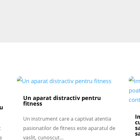
Un aparat distractiv pentru
fitness
cu
I
Un instrument care a captivat atentia
c
s
c
pasionatilor de fitness este aparatul de
s
a
vaslit, cunoscut...