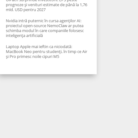
prognoze și venituri estimate de până la 1,76
mld. USD pentru 2027
Nvidia intră puternic în cursa agenților AI:
proiectul open-source NemoClaw ar putea
schimba modul în care companiile folosesc
inteligența artificială
Laptop Apple mai ieftin ca niciodată:
MacBook Neo pentru studenți, în timp ce Air
și Pro primesc noile cipuri M5