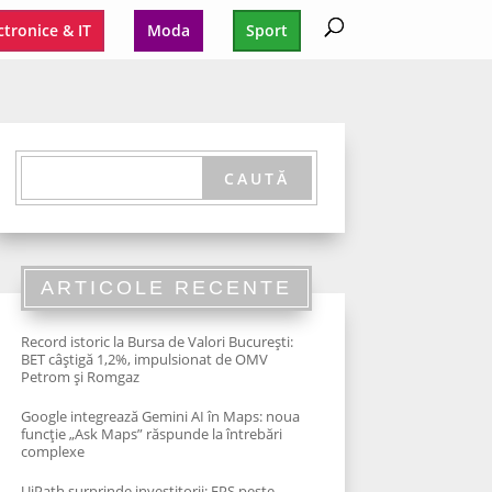
ctronice & IT
Moda
Sport
ARTICOLE RECENTE
Record istoric la Bursa de Valori București:
BET câștigă 1,2%, impulsionat de OMV
Petrom și Romgaz
Google integrează Gemini AI în Maps: noua
funcție „Ask Maps” răspunde la întrebări
complexe
UiPath surprinde investitorii: EPS peste