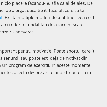
 nicio placere facandu-le, afla ca ai de ales. De
i de alergat daca tie iti face placere sa te
al
. Exista multiple moduri de a obtine ceea ce iti
zi cu diferite modalitati de a face miscare
veaza cu adevarat.
important pentru motivatie. Poate sportul care iti
t sa renunti, sau poate esti deja demotivat din
la un program de exercitii. In aceste momente
ute ca lectii despre ariile unde trebuie sa iti