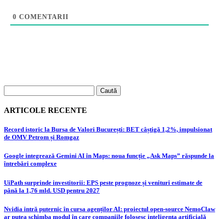
0
COMENTARII
Caută
după:
ARTICOLE RECENTE
Record istoric la Bursa de Valori București: BET câștigă 1,2%, impulsionat
de OMV Petrom și Romgaz
Google integrează Gemini AI în Maps: noua funcție „Ask Maps” răspunde la
întrebări complexe
UiPath surprinde investitorii: EPS peste prognoze și venituri estimate de
până la 1,76 mld. USD pentru 2027
Nvidia intră puternic în cursa agenților AI: proiectul open-source NemoClaw
ar putea schimba modul în care companiile folosesc inteligența artificială