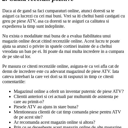
Daca ai de gand sa faci cumparaturi online, atunci doresti sa te
asiguri ca lucrezi cu cei mai buni. Vrei sa iti cheltui banii castigati cu
greu pe piese ATV, asa ca doresti sa te asiguri ca calitatea si
expedierea la timp sunt indeplinite.
Nu exista o modalitate mai buna de a evalua fiabilitatea unui
magazin online decat citind recenziile online. Acest lucru te poate
ajuta sa arunci o privire in spatele cortinei inainte de a cheltui
vreodata un ban pe ei. Iti poate da mai multa incredere in a cumpara
de pe site-ul lor.
Pe masura ce citesti recenziile online, asigura-te ca vei afla cat de
demn de incredere este cu adevarat magazinul de piese ATV. Iata
cateva intrebari la care vei dori sa iti raspunzi in timp ce citesti
comentariile:
Magazinul online a oferit un inventar puternic de piese ATV?
Clientii anteriori si cei actuali par multumiti de asistenta pe
care au primit-o?
Piesele ATV au ajuns in stare buna?
Mentioneaza clientii de cat timp comanda piese pentru ATV
de pe acest site?
Ar recomanda acest magazin online si altora?
Prin ce se deosebeste acest magazin online de alte magazine