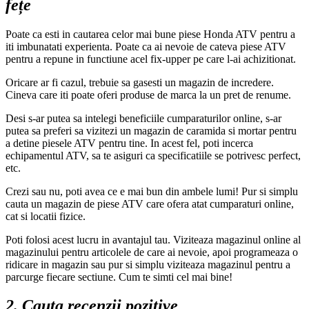
fețe
Poate ca esti in cautarea celor mai bune piese Honda ATV pentru a
iti imbunatati experienta. Poate ca ai nevoie de cateva piese ATV
pentru a repune in functiune acel fix-upper pe care l-ai achizitionat.
Oricare ar fi cazul, trebuie sa gasesti un magazin de incredere.
Cineva care iti poate oferi produse de marca la un pret de renume.
Desi s-ar putea sa intelegi beneficiile cumparaturilor online, s-ar
putea sa preferi sa vizitezi un magazin de caramida si mortar pentru
a detine piesele ATV pentru tine. In acest fel, poti incerca
echipamentul ATV, sa te asiguri ca specificatiile se potrivesc perfect,
etc.
Crezi sau nu, poti avea ce e mai bun din ambele lumi! Pur si simplu
cauta un magazin de piese ATV care ofera atat cumparaturi online,
cat si locatii fizice.
Poti folosi acest lucru in avantajul tau. Viziteaza magazinul online al
magazinului pentru articolele de care ai nevoie, apoi programeaza o
ridicare in magazin sau pur si simplu viziteaza magazinul pentru a
parcurge fiecare sectiune. Cum te simti cel mai bine!
2. Cauta recenzii pozitive