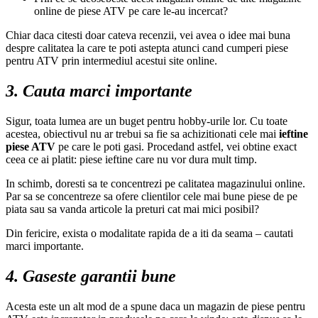
online de piese ATV pe care le-au incercat?
Chiar daca citesti doar cateva recenzii, vei avea o idee mai buna
despre calitatea la care te poti astepta atunci cand cumperi piese
pentru ATV prin intermediul acestui site online.
3. Cauta marci importante
Sigur, toata lumea are un buget pentru hobby-urile lor. Cu toate
acestea, obiectivul nu ar trebui sa fie sa achizitionati cele mai
ieftine
piese ATV
pe care le poti gasi. Procedand astfel, vei obtine exact
ceea ce ai platit: piese ieftine care nu vor dura mult timp.
In schimb, doresti sa te concentrezi pe calitatea magazinului online.
Par sa se concentreze sa ofere clientilor cele mai bune piese de pe
piata sau sa vanda articole la preturi cat mai mici posibil?
Din fericire, exista o modalitate rapida de a iti da seama – cautati
marci importante.
4. Gaseste garantii bune
Acesta este un alt mod de a spune daca un magazin de piese pentru