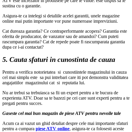
ATV este increzator in produsele pe care le vinde: este dispus sa le
sustina cu o garantie.
Asigura-te ca intelegi si detaliile acelei garantii, unele magazine
online mai putin importante vor pune numeroase impreviziuni.
Cat dureaza garantia? Ce contraperformante acopera? Garantia este
oferita de producator, de vanzator sau de amandoi? Cum puteti
rascumpara garantia? Cat de repede poate fi rascumparata garantia
dupa ce i-ai contactat?
5. Cauta sfaturi in cunostinta de cauza
Pentru a verifica notorietatea si cunostiintele magazinului in cauza
cel mai simplu este sa pui intrebari care iti pot demonstra validitatea
angajatiilor magazinului cat si reputatia lui.
Nu ar trebui sa trebuiasca sa fii un expert pentru a te bucura de
experienta ATV. Doar sa te bazezi pe cei care sunt experti pentru a te
pregati pentru succes.
Gaseste cel mai bun magazin de piese ATV pentru nevoile tale
Acum ca ai vazut un ghid detaliat despre cele mai importante sfaturi
pentru a cumpara
piese ATV online
, asigura-te ca folosesti aceste