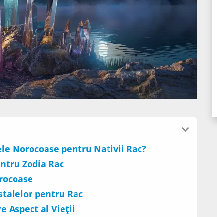
ele Norocoase pentru Nativii Rac?
ntru Zodia Rac
orocoase
istalelor pentru Rac
e Aspect al Vieții