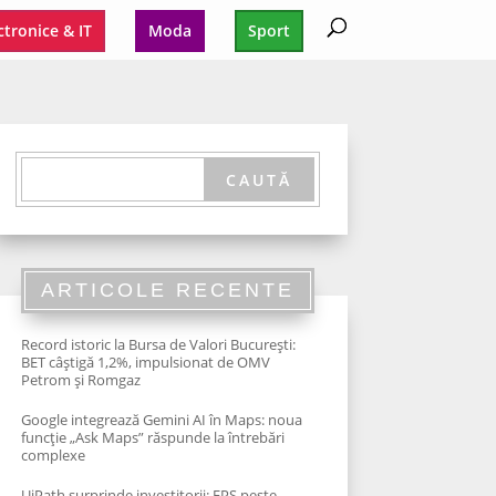
ctronice & IT
Moda
Sport
ARTICOLE RECENTE
Record istoric la Bursa de Valori București:
BET câștigă 1,2%, impulsionat de OMV
Petrom și Romgaz
Google integrează Gemini AI în Maps: noua
funcție „Ask Maps” răspunde la întrebări
complexe
UiPath surprinde investitorii: EPS peste