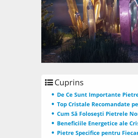
Cuprins
De Ce Sunt Importante Pietr
Top Cristale Recomandate pe
Cum Să Folosești Pietrele N
Beneficiile Energetice ale Cr
Pietre Specifice pentru Fiecar