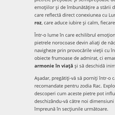
emoțiilor și de îmbunătățire a stării 
care reflectă direct conexiunea cu L
roz
, care aduce iubire și calm, fiecar
Într-o lume în care echilibrul emoțio
pietrele norocoase devin aliați de n
navigheze prin provocările vieții cu î
obiecte frumoase de admirat, ci eman
armonie în viață
și să deschidă ini
Așadar, pregătiți-vă să porniți într-o 
recomandate pentru zodia Rac. Explo
descoperi cum aceste pietre pot influe
deschizându-vă către noi dimensiuni
împreună în secțiunile următoare.