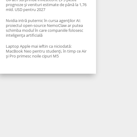
prognoze și venituri estimate de până la 1,76
mld. USD pentru 2027
Nvidia intră puternic în cursa agenților AI:
proiectul open-source NemoClaw ar putea
schimba modul în care companiile folosesc
inteligența artificială
Laptop Apple mai ieftin ca niciodată:
MacBook Neo pentru studenți, în timp ce Air
și Pro primesc noile cipuri M5