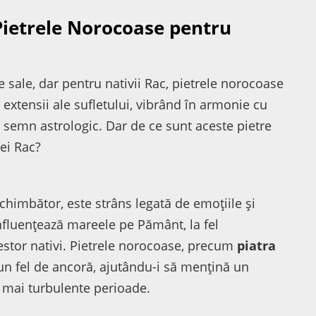
Pietrele Norocoase pentru
 sale, dar pentru nativii Rac, pietrele norocoase
extensii ale sufletului, vibrând în armonie cu
 semn astrologic. Dar de ce sunt aceste pietre
iei Rac?
chimbător, este strâns legată de emoțiile și
influențează mareele pe Pământ, la fel
cestor nativi. Pietrele norocoase, precum
piatra
 un fel de ancoră, ajutându-i să mențină un
e mai turbulente perioade.