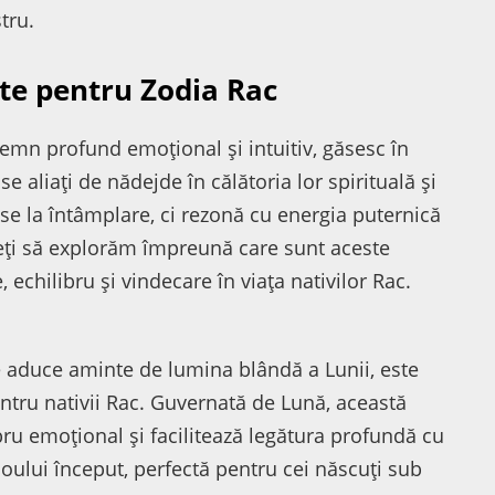
tru.
te pentru Zodia Rac
semn profund emoțional și intuitiv, găsesc în
e aliați de nădejde în călătoria lor spirituală și
se la întâmplare, ci rezonă cu energia puternică
deți să explorăm împreună care sunt aceste
 echilibru și vindecare în viața nativilor Rac.
ce aduce aminte de lumina blândă a Lunii, este
tru nativii Rac. Guvernată de Lună, această
ibru emoțional și facilitează legătura profundă cu
 noului început, perfectă pentru cei născuți sub