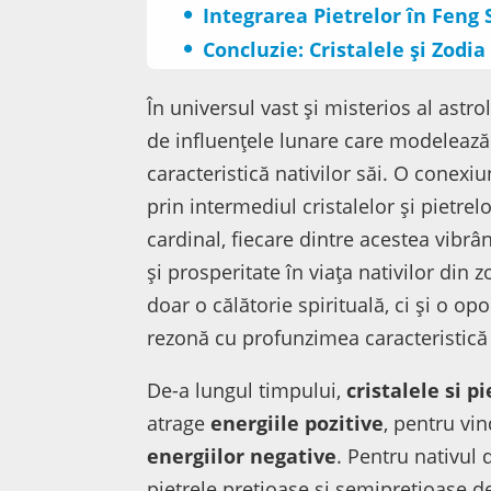
Integrarea Pietrelor în Feng 
Concluzie: Cristalele și Zodia
În universul vast și misterios al astr
de influențele lunare care modelează 
caracteristică nativilor săi. O conexi
prin intermediul cristalelor și pietr
cardinal, fiecare dintre acestea vibrâ
și prosperitate în viața nativilor din
doar o călătorie spirituală, ci și o op
rezonă cu profunzimea caracteristică
De-a lungul timpului,
cristalele si 
atrage
energiile pozitive
, pentru vi
energiilor negative
. Pentru nativul 
pietrele prețioase și semiprețioase d