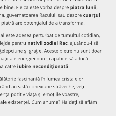
de bine. Fie că este vorba despre
piatra lunii
,
una, guvernatoarea Racului, sau despre
cuarțul
e piatră are potențialul de a transforma.
nal este adesea perturbat de tumultul cotidian,
ădejde pentru
nativii zodiei Rac
, ajutându-i să
nțelepciune și grație. Aceste pietre nu sunt doar
ații ale energiei pure, capabile să aducă
ma către
iubire necondiționată
.
călătorie fascinantă în lumea cristalelor
rând această conexiune străveche, veți
nța pozitiv viața și emoțiile voastre,
 ale existenței. Cum anume? Haideți să aflăm