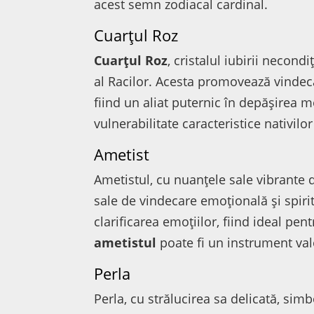
acest semn zodiacal cardinal.
Cuarțul Roz
Cuarțul Roz
, cristalul iubirii necond
al Racilor. Acesta promovează vindecare
fiind un aliat puternic în depășirea 
vulnerabilitate caracteristice nativilo
Ametist
Ametistul, cu nuanțele sale vibrante d
sale de vindecare emoțională și spirit
clarificarea emoțiilor, fiind ideal pen
ametistul
poate fi un instrument valo
Perla
Perla, cu strălucirea sa delicată, sim