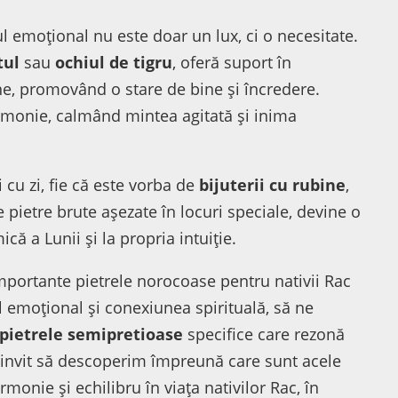
ul emoțional nu este doar un lux, ci o necesitate.
tul
sau
ochiul de tigru
, oferă suport în
ne, promovând o stare de bine și încredere.
rmonie, calmând mintea agitată și inima
i cu zi, fie că este vorba de
bijuterii cu rubine
,
e pietre brute așezate în locuri speciale, devine o
că a Lunii și la propria intuiție.
mportante pietrele norocoase pentru nativii Rac
l emoțional și conexiunea spirituală, să ne
i pietrele semipretioase
specifice care rezonă
 invit să descoperim împreună care sunt acele
onie și echilibru în viața nativilor Rac, în