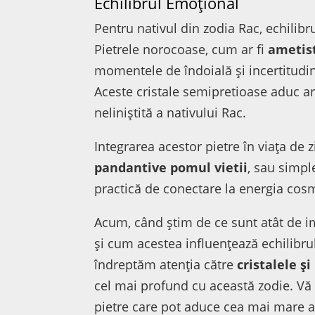
Echilibrul Emoțional
Pentru nativul din zodia Rac, echilibr
Pietrele norocoase, cum ar fi
ametis
momentele de îndoială și incertitudi
Aceste cristale semipretioase aduc a
neliniștită a nativului Rac.
Integrarea acestor pietre în viața de z
pandantive pomul vietii
, sau simpl
practică de conectare la energia cosmi
Acum, când știm de ce sunt atât de i
și cum acestea influențează echilibru
îndreptăm atenția către
cristalele ș
cel mai profund cu această zodie. Vă
pietre care pot aduce cea mai mare arm