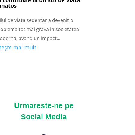
a contribuie la un stil de viata
anatos
ilul de viata sedentar a devenit o
oblema tot mai grava in societatea
oderna, avand un impact...
itește mai mult
Urmareste-ne pe
Social Media