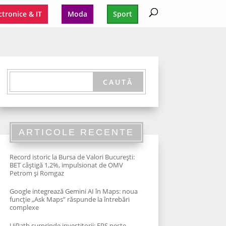
ctronice & IT
Moda
Sport
ARTICOLE RECENTE
Record istoric la Bursa de Valori București:
BET câștigă 1,2%, impulsionat de OMV
Petrom și Romgaz
Google integrează Gemini AI în Maps: noua
funcție „Ask Maps” răspunde la întrebări
complexe
UiPath surprinde investitorii: EPS peste