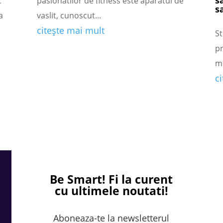
s
c
pasionatilor de fitness este aparatul de
s
a
vaslit, cunoscut...
citește mai mult
St
pr
m
c
Be Smart!
Fi la curent
cu ultimele noutati!
Aboneaza-te la newsletterul