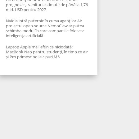
prognoze și venituri estimate de până la 1,76
mld. USD pentru 2027
Nvidia intră puternic în cursa agenților AI:
proiectul open-source NemoClaw ar putea
schimba modul în care companiile folosesc
inteligența artificială
Laptop Apple mai ieftin ca niciodată:
MacBook Neo pentru studenți, în timp ce Air
și Pro primesc noile cipuri M5