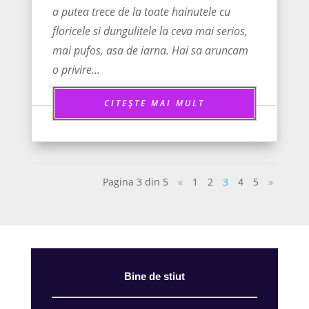
a putea trece de la toate hainutele cu
floricele si dungulitele la ceva mai serios,
mai pufos, asa de iarna. Hai sa aruncam
o privire...
CITEȘTE MAI MULT
Pagina 3 din 5
«
1
2
3
4
5
»
Bine de stiut