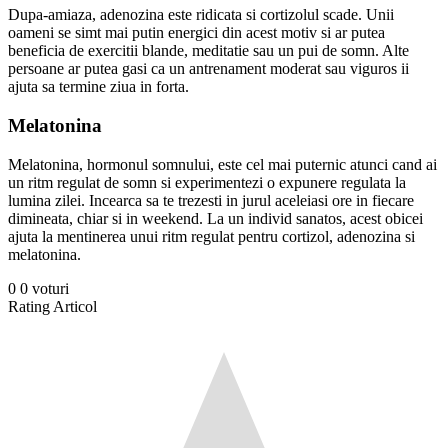
Dupa-amiaza, adenozina este ridicata si cortizolul scade. Unii
oameni se simt mai putin energici din acest motiv si ar putea
beneficia de exercitii blande, meditatie sau un pui de somn. Alte
persoane ar putea gasi ca un antrenament moderat sau viguros ii
ajuta sa termine ziua in forta.
Melatonina
Melatonina, hormonul somnului, este cel mai puternic atunci cand ai
un ritm regulat de somn si experimentezi o expunere regulata la
lumina zilei. Incearca sa te trezesti in jurul aceleiasi ore in fiecare
dimineata, chiar si in weekend. La un individ sanatos, acest obicei
ajuta la mentinerea unui ritm regulat pentru cortizol, adenozina si
melatonina.
0
0
voturi
Rating Articol