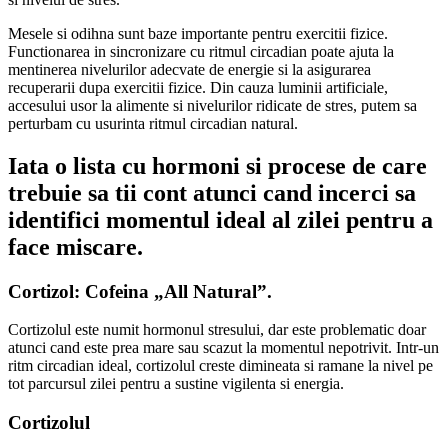
Mesele si odihna sunt baze importante pentru exercitii fizice.
Functionarea in sincronizare cu ritmul circadian poate ajuta la
mentinerea nivelurilor adecvate de energie si la asigurarea
recuperarii dupa exercitii fizice. Din cauza luminii artificiale,
accesului usor la alimente si nivelurilor ridicate de stres, putem sa
perturbam cu usurinta ritmul circadian natural.
Iata o lista cu hormoni si procese de care
trebuie sa tii cont atunci cand incerci sa
identifici momentul ideal al zilei pentru a
face miscare.
Cortizol: Cofeina „All Natural”.
Cortizolul este numit hormonul stresului, dar este problematic doar
atunci cand este prea mare sau scazut la momentul nepotrivit. Intr-un
ritm circadian ideal, cortizolul creste dimineata si ramane la nivel pe
tot parcursul zilei pentru a sustine vigilenta si energia.
Cortizolul