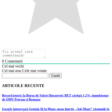
0
Comentarii
Cel mai vechi
Cel mai nou
Cele mai votate
Caută
după:
ARTICOLE RECENTE
Record istoric la Bursa de Valori București: BET câștigă 1,2%, impulsionat
de OMV Petrom și Romgaz
Google integrează Gemini AI în Maps: noua funcție „Ask Maps” răspunde la