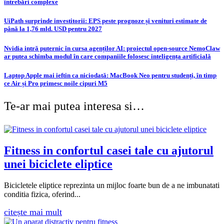
întrebări complexe
UiPath surprinde investitorii: EPS peste prognoze și venituri estimate de
până la 1,76 mld. USD pentru 2027
Nvidia intră puternic în cursa agenților AI: proiectul open-source NemoClaw
ar putea schimba modul în care companiile folosesc inteligența artificială
Laptop Apple mai ieftin ca niciodată: MacBook Neo pentru studenți, în timp
ce Air și Pro primesc noile cipuri M5
Te-ar mai putea interesa si…
Fitness in confortul casei tale cu ajutorul
unei biciclete eliptice
Bicicletele eliptice reprezinta un mijloc foarte bun de a ne imbunatati
conditia fizica, oferind...
citește mai mult