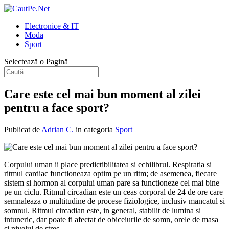
Electronice & IT
Moda
Sport
Selectează o Pagină
Care este cel mai bun moment al zilei
pentru a face sport?
Publicat de
Adrian C.
in categoria
Sport
Corpului uman ii place predictibilitatea si echilibrul. Respiratia si
ritmul cardiac functioneaza optim pe un ritm; de asemenea, fiecare
sistem si hormon al corpului uman pare sa functioneze cel mai bine
pe un ciclu. Ritmul circadian este un ceas corporal de 24 de ore care
semnaleaza o multitudine de procese fiziologice, inclusiv mancatul si
somnul. Ritmul circadian este, in general, stabilit de lumina si
intuneric, dar poate fi afectat de obiceiurile de somn, orele de masa
si nivelul de stres.