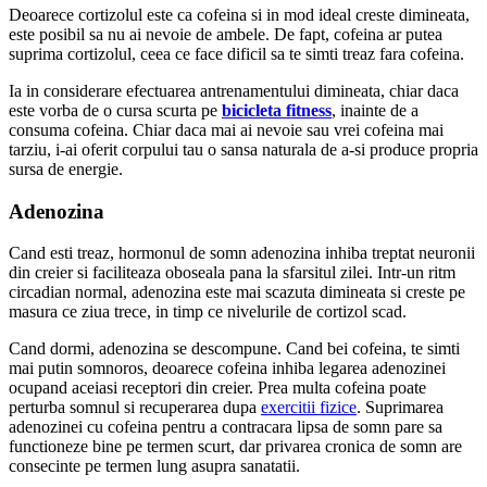
Deoarece cortizolul este ca cofeina si in mod ideal creste dimineata,
este posibil sa nu ai nevoie de ambele. De fapt, cofeina ar putea
suprima cortizolul, ceea ce face dificil sa te simti treaz fara cofeina.
Ia in considerare efectuarea antrenamentului dimineata, chiar daca
este vorba de o cursa scurta pe
bicicleta fitness
, inainte de a
consuma cofeina. Chiar daca mai ai nevoie sau vrei cofeina mai
tarziu, i-ai oferit corpului tau o sansa naturala de a-si produce propria
sursa de energie.
Adenozina
Cand esti treaz, hormonul de somn adenozina inhiba treptat neuronii
din creier si faciliteaza oboseala pana la sfarsitul zilei. Intr-un ritm
circadian normal, adenozina este mai scazuta dimineata si creste pe
masura ce ziua trece, in timp ce nivelurile de cortizol scad.
Cand dormi, adenozina se descompune. Cand bei cofeina, te simti
mai putin somnoros, deoarece cofeina inhiba legarea adenozinei
ocupand aceiasi receptori din creier. Prea multa cofeina poate
perturba somnul si recuperarea dupa
exercitii fizice
. Suprimarea
adenozinei cu cofeina pentru a contracara lipsa de somn pare sa
functioneze bine pe termen scurt, dar privarea cronica de somn are
consecinte pe termen lung asupra sanatatii.